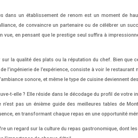
res dans un établissement de renom est un moment de haute
lliance, de convaincre un partenaire ou de célébrer un suc
s en vue, en pensant que le prestige seul suffira à impressio
r la qualité des plats ou la réputation du chef. Bien que ce
 de l’ingénierie de l’expérience, consiste à voir le restaura
 l’ambiance sonore, et même le type de cuisine deviennent de
trouve-t-elle ? Elle réside dans le décodage du profil de votr
cle n’est pas un énième guide des meilleures tables de Mon
nfluence, en transformant chaque repas en une opportunité m
offre un regard sur la culture du repas gastronomique, dont 