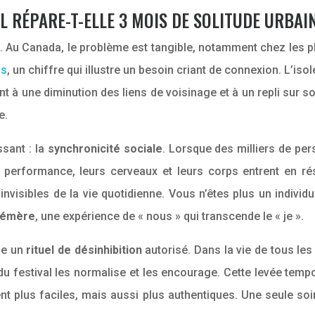
L RÉPARE-T-ELLE 3 MOIS DE SOLITUDE URBAI
. Au Canada, le problème est tangible, notamment chez les p
ls
, un chiffre qui illustre un besoin criant de connexion. L’is
t à une diminution des liens de voisinage et à un repli sur soi
e.
sant : la
synchronicité sociale
. Lorsque des milliers de p
performance, leurs cerveaux et leurs corps entrent en ré
 invisibles de la vie quotidienne. Vous n’êtes plus un indivi
hémère
, une expérience de « nous » qui transcende le « je ».
mme un
rituel de désinhibition
autorisé. Dans la vie de tous le
du festival les normalise et les encourage. Cette levée temp
nt plus faciles, mais aussi plus authentiques. Une seule soi