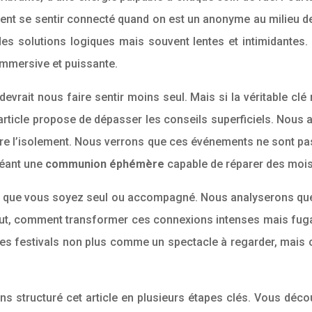
ent se sentir connecté quand on est un anonyme au milieu d
des solutions logiques mais souvent lentes et intimidantes. 
 immersive et puissante.
devrait nous faire sentir moins seul. Mais si la véritable cl
 article propose de dépasser les conseils superficiels. Nous
ontre l’isolement. Nous verrons que ces événements ne sont 
créant une
communion éphémère
capable de réparer des mois
 que vous soyez seul ou accompagné. Nous analyserons quel f
tout, comment transformer ces connexions intenses mais fugac
 les festivals non plus comme un spectacle à regarder, mais
ons structuré cet article en plusieurs étapes clés. Vous dé