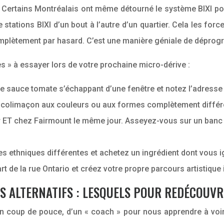
. Certains Montréalais ont même détourné le système BIXI pou
e stations BIXI d’un bout à l’autre d’un quartier. Cela les for
omplètement par hasard. C’est une manière géniale de déprog
s » à essayer lors de votre prochaine micro-dérive :
e sauce tomate s’échappant d’une fenêtre et notez l’adresse
 colimaçon aux couleurs ou aux formes complètement différ
r ET chez Fairmount le même jour. Asseyez-vous sur un banc
es ethniques différentes et achetez un ingrédient dont vous 
rt de la rue Ontario et créez votre propre parcours artistique
RS ALTERNATIFS : LESQUELS POUR REDÉCOUV
’un coup de pouce, d’un « coach » pour nous apprendre à voi