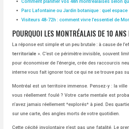
Comment planifier vos 48h montréalaises selon que
Parc Lafontaine ou Jardin botanique : quel espace 
Visiteurs 48-72h : comment vivre l’essentiel de Mo
POURQUOI LES MONTRÉALAIS DE 10 ANS 
La réponse est simple et un peu brutale : à cause de l
territoriale »
. C’est ce périmètre invisible, souvent lim
pour économiser de l’énergie, crée des raccourcis neu
interne vous fait ignorer tout ce qui ne se trouve pas su
Montréal est un territoire immense. Pensez-y : la vill
vous réellement foulé ? Votre carte mentale est prob
n’avez jamais réellement *explorés* à pied. Des qua
sur une carte, des angles morts de votre quotidien.
Cette cécité involontaire n’est pas une fatalité. Le p