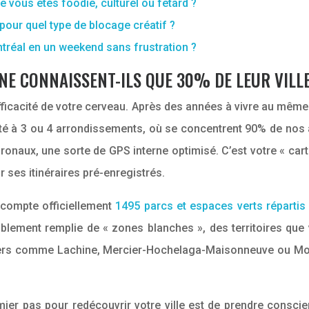
 vous êtes foodie, culturel ou fêtard ?
pour quel type de blocage créatif ?
ntréal en un weekend sans frustration ?
NE CONNAISSENT-ILS QUE 30% DE LEUR VILLE
’efficacité de votre cerveau. Après des années à vivre au mê
ité à 3 ou 4 arrondissements, où se concentrent 90% de nos act
ronaux, une sorte de GPS interne optimisé. C’est votre « ca
r ses itinéraires pré-enregistrés.
e compte officiellement
1495 parcs et espaces verts réparti
ablement remplie de « zones blanches », des territoires que
rtiers comme Lachine, Mercier-Hochelaga-Maisonneuve ou Mo
remier pas pour redécouvrir votre ville est de prendre consci